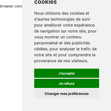
cookies
cookies
browser console for more information)
.
Nous utilisons des cookies et
Nous utilisons des cookies et
d'autres technologies de suivi
d'autres technologies de suivi
pour améliorer votre expérience
pour améliorer votre expérience
de navigation sur notre site, pour
de navigation sur notre site, pour
vous montrer un contenu
vous montrer un contenu
personnalisé et des publicités
personnalisé et des publicités
ciblées, pour analyser le trafic de
ciblées, pour analyser le trafic de
notre site et pour comprendre la
notre site et pour comprendre la
provenance de nos visiteurs.
provenance de nos visiteurs.
J'accepte
J'accepte
Je refuse
Je refuse
Changer mes préférences
Changer mes préférences