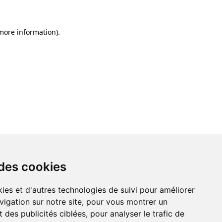
 more information)
.
 des cookies
ies et d'autres technologies de suivi pour améliorer
vigation sur notre site, pour vous montrer un
 des publicités ciblées, pour analyser le trafic de