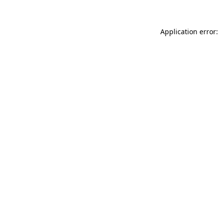
Application error