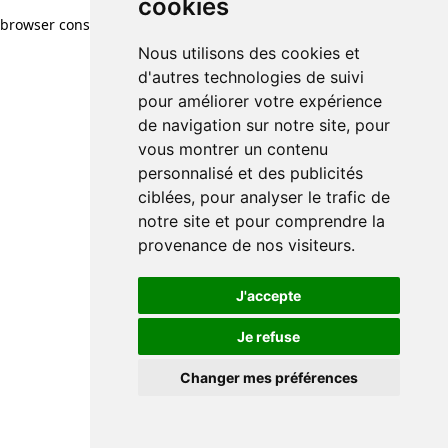
cookies
browser console for more information)
.
Nous utilisons des cookies et
d'autres technologies de suivi
pour améliorer votre expérience
de navigation sur notre site, pour
vous montrer un contenu
personnalisé et des publicités
ciblées, pour analyser le trafic de
notre site et pour comprendre la
provenance de nos visiteurs.
J'accepte
Je refuse
Changer mes préférences