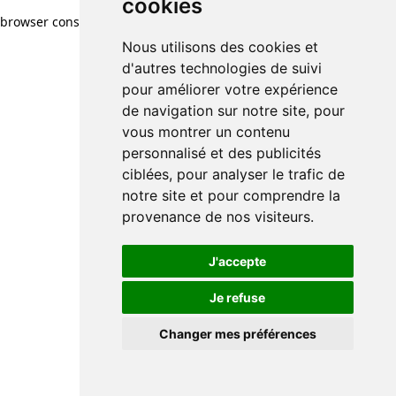
cookies
cookies
browser console for more information)
.
Nous utilisons des cookies et
Nous utilisons des cookies et
d'autres technologies de suivi
d'autres technologies de suivi
pour améliorer votre expérience
pour améliorer votre expérience
de navigation sur notre site, pour
de navigation sur notre site, pour
vous montrer un contenu
vous montrer un contenu
personnalisé et des publicités
personnalisé et des publicités
ciblées, pour analyser le trafic de
ciblées, pour analyser le trafic de
notre site et pour comprendre la
notre site et pour comprendre la
provenance de nos visiteurs.
provenance de nos visiteurs.
J'accepte
J'accepte
Je refuse
Je refuse
Changer mes préférences
Changer mes préférences