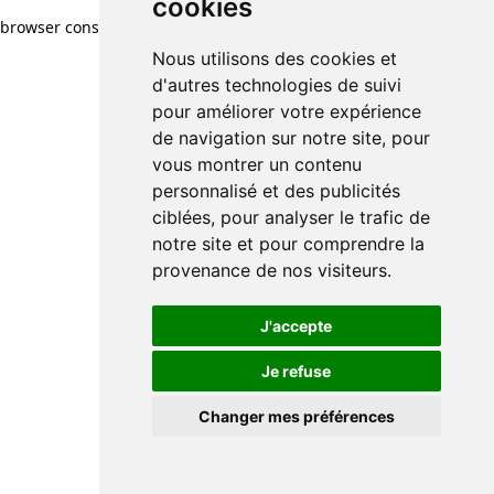
cookies
cookies
browser console for more information)
.
Nous utilisons des cookies et
Nous utilisons des cookies et
d'autres technologies de suivi
d'autres technologies de suivi
pour améliorer votre expérience
pour améliorer votre expérience
de navigation sur notre site, pour
de navigation sur notre site, pour
vous montrer un contenu
vous montrer un contenu
personnalisé et des publicités
personnalisé et des publicités
ciblées, pour analyser le trafic de
ciblées, pour analyser le trafic de
notre site et pour comprendre la
notre site et pour comprendre la
provenance de nos visiteurs.
provenance de nos visiteurs.
J'accepte
J'accepte
Je refuse
Je refuse
Changer mes préférences
Changer mes préférences