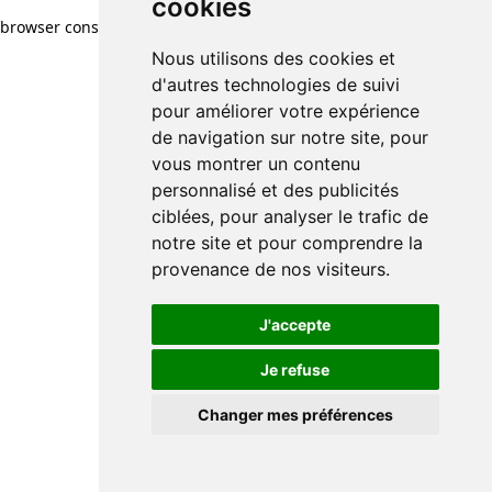
cookies
cookies
browser console for more information)
.
Nous utilisons des cookies et
Nous utilisons des cookies et
d'autres technologies de suivi
d'autres technologies de suivi
pour améliorer votre expérience
pour améliorer votre expérience
de navigation sur notre site, pour
de navigation sur notre site, pour
vous montrer un contenu
vous montrer un contenu
personnalisé et des publicités
personnalisé et des publicités
ciblées, pour analyser le trafic de
ciblées, pour analyser le trafic de
notre site et pour comprendre la
notre site et pour comprendre la
provenance de nos visiteurs.
provenance de nos visiteurs.
J'accepte
J'accepte
Je refuse
Je refuse
Changer mes préférences
Changer mes préférences