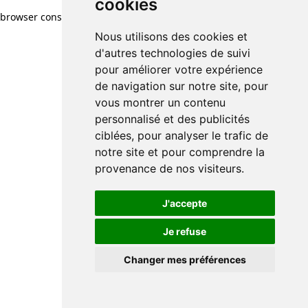
cookies
cookies
browser console for more information)
.
Nous utilisons des cookies et
Nous utilisons des cookies et
d'autres technologies de suivi
d'autres technologies de suivi
pour améliorer votre expérience
pour améliorer votre expérience
de navigation sur notre site, pour
de navigation sur notre site, pour
vous montrer un contenu
vous montrer un contenu
personnalisé et des publicités
personnalisé et des publicités
ciblées, pour analyser le trafic de
ciblées, pour analyser le trafic de
notre site et pour comprendre la
notre site et pour comprendre la
provenance de nos visiteurs.
provenance de nos visiteurs.
J'accepte
J'accepte
Je refuse
Je refuse
Changer mes préférences
Changer mes préférences