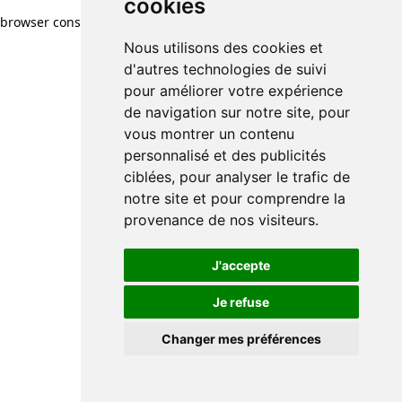
cookies
cookies
browser console for more information)
.
Nous utilisons des cookies et
Nous utilisons des cookies et
d'autres technologies de suivi
d'autres technologies de suivi
pour améliorer votre expérience
pour améliorer votre expérience
de navigation sur notre site, pour
de navigation sur notre site, pour
vous montrer un contenu
vous montrer un contenu
personnalisé et des publicités
personnalisé et des publicités
ciblées, pour analyser le trafic de
ciblées, pour analyser le trafic de
notre site et pour comprendre la
notre site et pour comprendre la
provenance de nos visiteurs.
provenance de nos visiteurs.
J'accepte
J'accepte
Je refuse
Je refuse
Changer mes préférences
Changer mes préférences