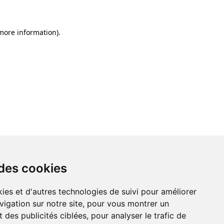
 more information)
.
 des cookies
 des cookies
ies et d'autres technologies de suivi pour améliorer
ies et d'autres technologies de suivi pour améliorer
vigation sur notre site, pour vous montrer un
vigation sur notre site, pour vous montrer un
 des publicités ciblées, pour analyser le trafic de
 des publicités ciblées, pour analyser le trafic de