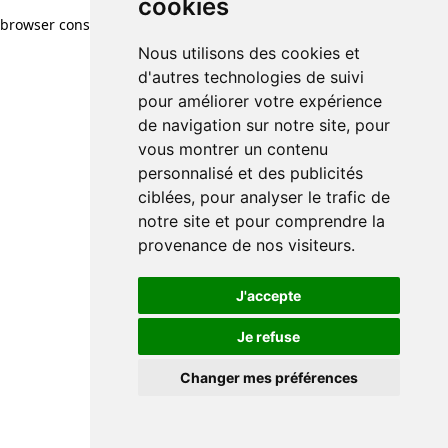
cookies
cookies
browser console for more information)
.
Nous utilisons des cookies et
Nous utilisons des cookies et
d'autres technologies de suivi
d'autres technologies de suivi
pour améliorer votre expérience
pour améliorer votre expérience
de navigation sur notre site, pour
de navigation sur notre site, pour
vous montrer un contenu
vous montrer un contenu
personnalisé et des publicités
personnalisé et des publicités
ciblées, pour analyser le trafic de
ciblées, pour analyser le trafic de
notre site et pour comprendre la
notre site et pour comprendre la
provenance de nos visiteurs.
provenance de nos visiteurs.
J'accepte
J'accepte
Je refuse
Je refuse
Changer mes préférences
Changer mes préférences