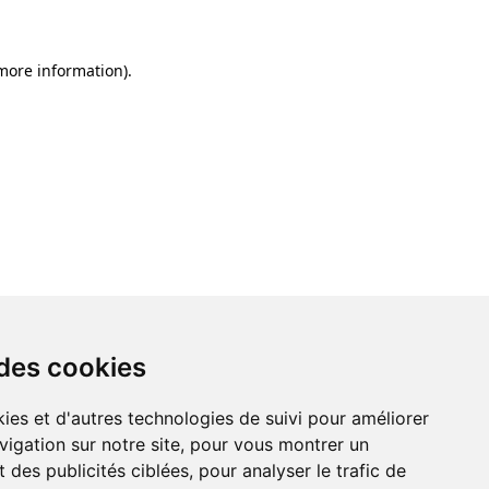
 more information)
.
 des cookies
 des cookies
ies et d'autres technologies de suivi pour améliorer
ies et d'autres technologies de suivi pour améliorer
vigation sur notre site, pour vous montrer un
vigation sur notre site, pour vous montrer un
 des publicités ciblées, pour analyser le trafic de
 des publicités ciblées, pour analyser le trafic de