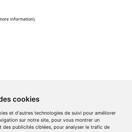
 more information)
.
 des cookies
 des cookies
ies et d'autres technologies de suivi pour améliorer
ies et d'autres technologies de suivi pour améliorer
vigation sur notre site, pour vous montrer un
vigation sur notre site, pour vous montrer un
 des publicités ciblées, pour analyser le trafic de
 des publicités ciblées, pour analyser le trafic de