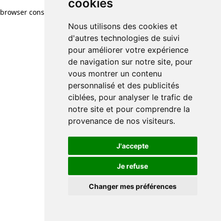
cookies
cookies
browser console for more information)
.
Nous utilisons des cookies et
Nous utilisons des cookies et
d'autres technologies de suivi
d'autres technologies de suivi
pour améliorer votre expérience
pour améliorer votre expérience
de navigation sur notre site, pour
de navigation sur notre site, pour
vous montrer un contenu
vous montrer un contenu
personnalisé et des publicités
personnalisé et des publicités
ciblées, pour analyser le trafic de
ciblées, pour analyser le trafic de
notre site et pour comprendre la
notre site et pour comprendre la
provenance de nos visiteurs.
provenance de nos visiteurs.
J'accepte
J'accepte
Je refuse
Je refuse
Changer mes préférences
Changer mes préférences