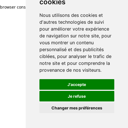
cookies
cookies
browser console for more information)
.
Nous utilisons des cookies et
Nous utilisons des cookies et
d'autres technologies de suivi
d'autres technologies de suivi
pour améliorer votre expérience
pour améliorer votre expérience
de navigation sur notre site, pour
de navigation sur notre site, pour
vous montrer un contenu
vous montrer un contenu
personnalisé et des publicités
personnalisé et des publicités
ciblées, pour analyser le trafic de
ciblées, pour analyser le trafic de
notre site et pour comprendre la
notre site et pour comprendre la
provenance de nos visiteurs.
provenance de nos visiteurs.
J'accepte
J'accepte
Je refuse
Je refuse
Changer mes préférences
Changer mes préférences