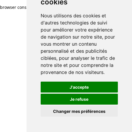
cookies
cookies
browser console for more information)
.
Nous utilisons des cookies et
Nous utilisons des cookies et
d'autres technologies de suivi
d'autres technologies de suivi
pour améliorer votre expérience
pour améliorer votre expérience
de navigation sur notre site, pour
de navigation sur notre site, pour
vous montrer un contenu
vous montrer un contenu
personnalisé et des publicités
personnalisé et des publicités
ciblées, pour analyser le trafic de
ciblées, pour analyser le trafic de
notre site et pour comprendre la
notre site et pour comprendre la
provenance de nos visiteurs.
provenance de nos visiteurs.
J'accepte
J'accepte
Je refuse
Je refuse
Changer mes préférences
Changer mes préférences