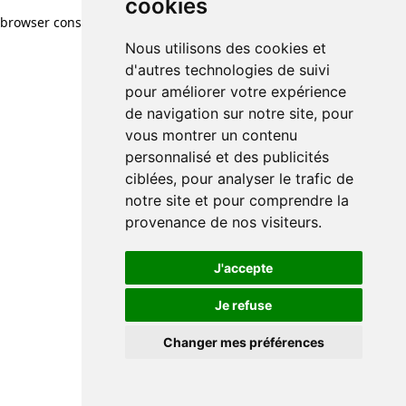
cookies
cookies
browser console for more information)
.
Nous utilisons des cookies et
Nous utilisons des cookies et
d'autres technologies de suivi
d'autres technologies de suivi
pour améliorer votre expérience
pour améliorer votre expérience
de navigation sur notre site, pour
de navigation sur notre site, pour
vous montrer un contenu
vous montrer un contenu
personnalisé et des publicités
personnalisé et des publicités
ciblées, pour analyser le trafic de
ciblées, pour analyser le trafic de
notre site et pour comprendre la
notre site et pour comprendre la
provenance de nos visiteurs.
provenance de nos visiteurs.
J'accepte
J'accepte
Je refuse
Je refuse
Changer mes préférences
Changer mes préférences