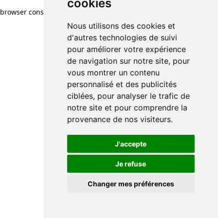
cookies
cookies
browser console for more information)
.
Nous utilisons des cookies et
Nous utilisons des cookies et
d'autres technologies de suivi
d'autres technologies de suivi
pour améliorer votre expérience
pour améliorer votre expérience
de navigation sur notre site, pour
de navigation sur notre site, pour
vous montrer un contenu
vous montrer un contenu
personnalisé et des publicités
personnalisé et des publicités
ciblées, pour analyser le trafic de
ciblées, pour analyser le trafic de
notre site et pour comprendre la
notre site et pour comprendre la
provenance de nos visiteurs.
provenance de nos visiteurs.
J'accepte
J'accepte
Je refuse
Je refuse
Changer mes préférences
Changer mes préférences