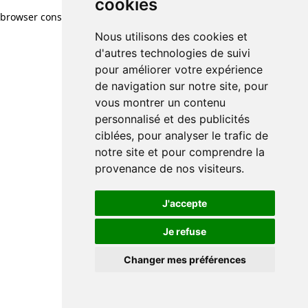
cookies
cookies
browser console for more information)
.
Nous utilisons des cookies et
Nous utilisons des cookies et
d'autres technologies de suivi
d'autres technologies de suivi
pour améliorer votre expérience
pour améliorer votre expérience
de navigation sur notre site, pour
de navigation sur notre site, pour
vous montrer un contenu
vous montrer un contenu
personnalisé et des publicités
personnalisé et des publicités
ciblées, pour analyser le trafic de
ciblées, pour analyser le trafic de
notre site et pour comprendre la
notre site et pour comprendre la
provenance de nos visiteurs.
provenance de nos visiteurs.
J'accepte
J'accepte
Je refuse
Je refuse
Changer mes préférences
Changer mes préférences