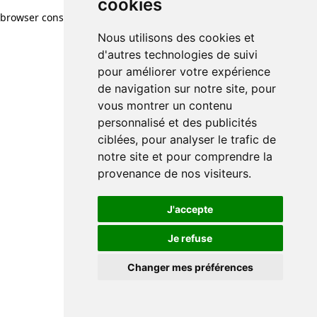
cookies
cookies
browser console for more information)
.
Nous utilisons des cookies et
Nous utilisons des cookies et
d'autres technologies de suivi
d'autres technologies de suivi
pour améliorer votre expérience
pour améliorer votre expérience
de navigation sur notre site, pour
de navigation sur notre site, pour
vous montrer un contenu
vous montrer un contenu
personnalisé et des publicités
personnalisé et des publicités
ciblées, pour analyser le trafic de
ciblées, pour analyser le trafic de
notre site et pour comprendre la
notre site et pour comprendre la
provenance de nos visiteurs.
provenance de nos visiteurs.
J'accepte
J'accepte
Je refuse
Je refuse
Changer mes préférences
Changer mes préférences