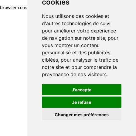
cookies
cookies
browser console for more information)
.
Nous utilisons des cookies et
Nous utilisons des cookies et
d'autres technologies de suivi
d'autres technologies de suivi
pour améliorer votre expérience
pour améliorer votre expérience
de navigation sur notre site, pour
de navigation sur notre site, pour
vous montrer un contenu
vous montrer un contenu
personnalisé et des publicités
personnalisé et des publicités
ciblées, pour analyser le trafic de
ciblées, pour analyser le trafic de
notre site et pour comprendre la
notre site et pour comprendre la
provenance de nos visiteurs.
provenance de nos visiteurs.
J'accepte
J'accepte
Je refuse
Je refuse
Changer mes préférences
Changer mes préférences