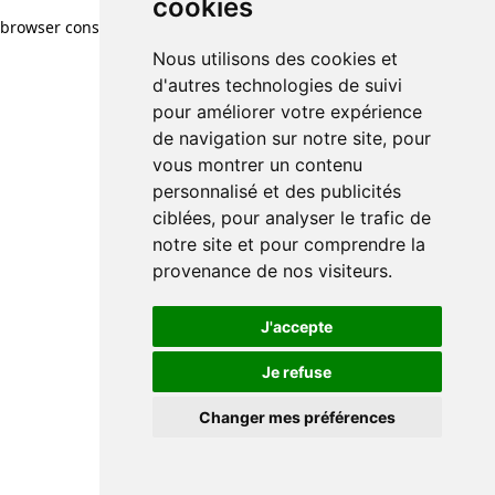
cookies
cookies
browser console for more information)
.
Nous utilisons des cookies et
Nous utilisons des cookies et
d'autres technologies de suivi
d'autres technologies de suivi
pour améliorer votre expérience
pour améliorer votre expérience
de navigation sur notre site, pour
de navigation sur notre site, pour
vous montrer un contenu
vous montrer un contenu
personnalisé et des publicités
personnalisé et des publicités
ciblées, pour analyser le trafic de
ciblées, pour analyser le trafic de
notre site et pour comprendre la
notre site et pour comprendre la
provenance de nos visiteurs.
provenance de nos visiteurs.
J'accepte
J'accepte
Je refuse
Je refuse
Changer mes préférences
Changer mes préférences