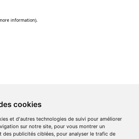
 more information)
.
 des cookies
 des cookies
ies et d'autres technologies de suivi pour améliorer
ies et d'autres technologies de suivi pour améliorer
vigation sur notre site, pour vous montrer un
vigation sur notre site, pour vous montrer un
 des publicités ciblées, pour analyser le trafic de
 des publicités ciblées, pour analyser le trafic de