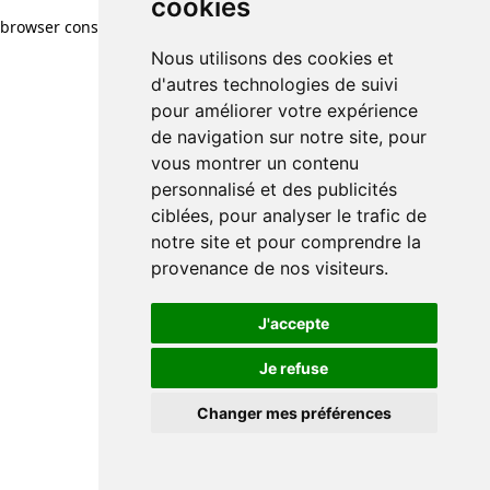
cookies
cookies
browser console for more information)
.
Nous utilisons des cookies et
Nous utilisons des cookies et
d'autres technologies de suivi
d'autres technologies de suivi
pour améliorer votre expérience
pour améliorer votre expérience
de navigation sur notre site, pour
de navigation sur notre site, pour
vous montrer un contenu
vous montrer un contenu
personnalisé et des publicités
personnalisé et des publicités
ciblées, pour analyser le trafic de
ciblées, pour analyser le trafic de
notre site et pour comprendre la
notre site et pour comprendre la
provenance de nos visiteurs.
provenance de nos visiteurs.
J'accepte
J'accepte
Je refuse
Je refuse
Changer mes préférences
Changer mes préférences