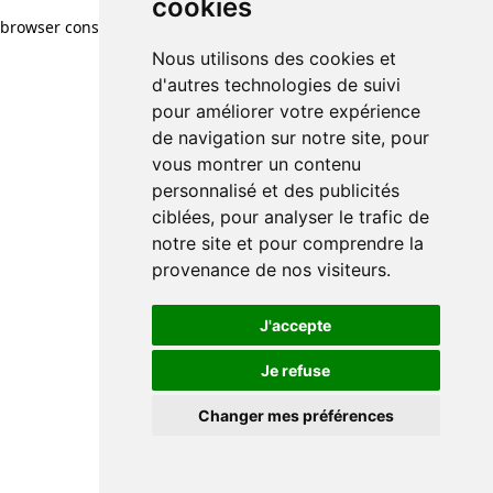
cookies
cookies
browser console for more information)
.
Nous utilisons des cookies et
Nous utilisons des cookies et
d'autres technologies de suivi
d'autres technologies de suivi
pour améliorer votre expérience
pour améliorer votre expérience
de navigation sur notre site, pour
de navigation sur notre site, pour
vous montrer un contenu
vous montrer un contenu
personnalisé et des publicités
personnalisé et des publicités
ciblées, pour analyser le trafic de
ciblées, pour analyser le trafic de
notre site et pour comprendre la
notre site et pour comprendre la
provenance de nos visiteurs.
provenance de nos visiteurs.
J'accepte
J'accepte
Je refuse
Je refuse
Changer mes préférences
Changer mes préférences