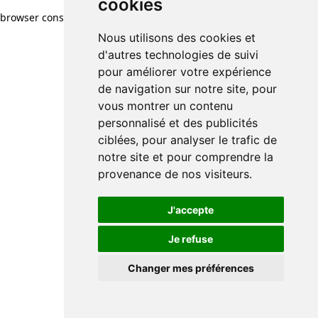
cookies
cookies
browser console for more information)
.
Nous utilisons des cookies et
Nous utilisons des cookies et
d'autres technologies de suivi
d'autres technologies de suivi
pour améliorer votre expérience
pour améliorer votre expérience
de navigation sur notre site, pour
de navigation sur notre site, pour
vous montrer un contenu
vous montrer un contenu
personnalisé et des publicités
personnalisé et des publicités
ciblées, pour analyser le trafic de
ciblées, pour analyser le trafic de
notre site et pour comprendre la
notre site et pour comprendre la
provenance de nos visiteurs.
provenance de nos visiteurs.
J'accepte
J'accepte
Je refuse
Je refuse
Changer mes préférences
Changer mes préférences