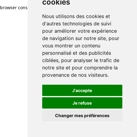
cookies
cookies
browser console for more information)
.
Nous utilisons des cookies et
Nous utilisons des cookies et
d'autres technologies de suivi
d'autres technologies de suivi
pour améliorer votre expérience
pour améliorer votre expérience
de navigation sur notre site, pour
de navigation sur notre site, pour
vous montrer un contenu
vous montrer un contenu
personnalisé et des publicités
personnalisé et des publicités
ciblées, pour analyser le trafic de
ciblées, pour analyser le trafic de
notre site et pour comprendre la
notre site et pour comprendre la
provenance de nos visiteurs.
provenance de nos visiteurs.
J'accepte
J'accepte
Je refuse
Je refuse
Changer mes préférences
Changer mes préférences