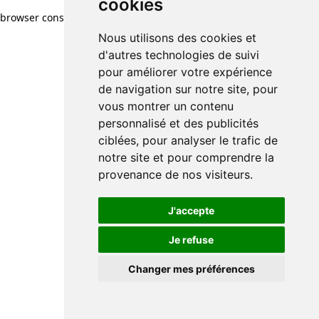
cookies
cookies
browser console for more information)
.
Nous utilisons des cookies et
Nous utilisons des cookies et
d'autres technologies de suivi
d'autres technologies de suivi
pour améliorer votre expérience
pour améliorer votre expérience
de navigation sur notre site, pour
de navigation sur notre site, pour
vous montrer un contenu
vous montrer un contenu
personnalisé et des publicités
personnalisé et des publicités
ciblées, pour analyser le trafic de
ciblées, pour analyser le trafic de
notre site et pour comprendre la
notre site et pour comprendre la
provenance de nos visiteurs.
provenance de nos visiteurs.
J'accepte
J'accepte
Je refuse
Je refuse
Changer mes préférences
Changer mes préférences