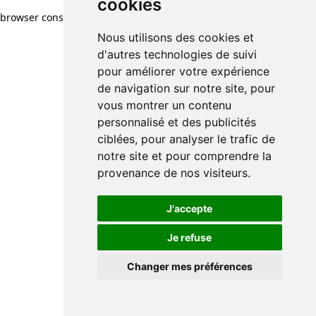
cookies
cookies
browser console for more information)
.
Nous utilisons des cookies et
Nous utilisons des cookies et
d'autres technologies de suivi
d'autres technologies de suivi
pour améliorer votre expérience
pour améliorer votre expérience
de navigation sur notre site, pour
de navigation sur notre site, pour
vous montrer un contenu
vous montrer un contenu
personnalisé et des publicités
personnalisé et des publicités
ciblées, pour analyser le trafic de
ciblées, pour analyser le trafic de
notre site et pour comprendre la
notre site et pour comprendre la
provenance de nos visiteurs.
provenance de nos visiteurs.
J'accepte
J'accepte
Je refuse
Je refuse
Changer mes préférences
Changer mes préférences