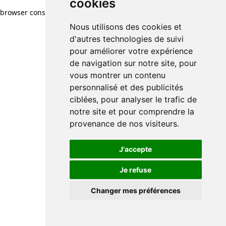
cookies
cookies
browser console for more information)
.
Nous utilisons des cookies et
Nous utilisons des cookies et
d'autres technologies de suivi
d'autres technologies de suivi
pour améliorer votre expérience
pour améliorer votre expérience
de navigation sur notre site, pour
de navigation sur notre site, pour
vous montrer un contenu
vous montrer un contenu
personnalisé et des publicités
personnalisé et des publicités
ciblées, pour analyser le trafic de
ciblées, pour analyser le trafic de
notre site et pour comprendre la
notre site et pour comprendre la
provenance de nos visiteurs.
provenance de nos visiteurs.
J'accepte
J'accepte
Je refuse
Je refuse
Changer mes préférences
Changer mes préférences