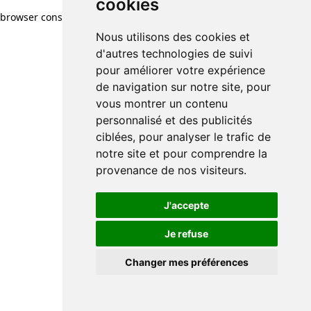
cookies
cookies
browser console for more information)
.
Nous utilisons des cookies et
Nous utilisons des cookies et
d'autres technologies de suivi
d'autres technologies de suivi
pour améliorer votre expérience
pour améliorer votre expérience
de navigation sur notre site, pour
de navigation sur notre site, pour
vous montrer un contenu
vous montrer un contenu
personnalisé et des publicités
personnalisé et des publicités
ciblées, pour analyser le trafic de
ciblées, pour analyser le trafic de
notre site et pour comprendre la
notre site et pour comprendre la
provenance de nos visiteurs.
provenance de nos visiteurs.
J'accepte
J'accepte
Je refuse
Je refuse
Changer mes préférences
Changer mes préférences