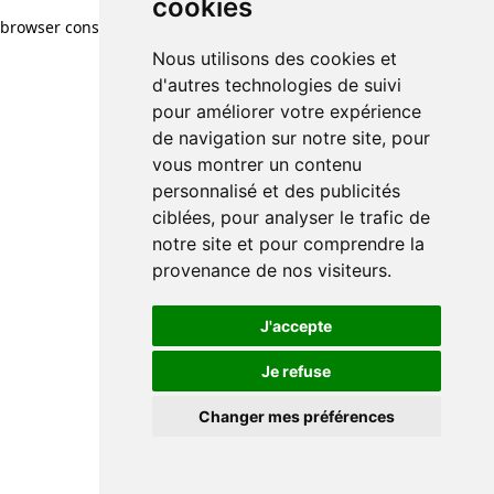
cookies
cookies
browser console for more information)
.
Nous utilisons des cookies et
Nous utilisons des cookies et
d'autres technologies de suivi
d'autres technologies de suivi
pour améliorer votre expérience
pour améliorer votre expérience
de navigation sur notre site, pour
de navigation sur notre site, pour
vous montrer un contenu
vous montrer un contenu
personnalisé et des publicités
personnalisé et des publicités
ciblées, pour analyser le trafic de
ciblées, pour analyser le trafic de
notre site et pour comprendre la
notre site et pour comprendre la
provenance de nos visiteurs.
provenance de nos visiteurs.
J'accepte
J'accepte
Je refuse
Je refuse
Changer mes préférences
Changer mes préférences