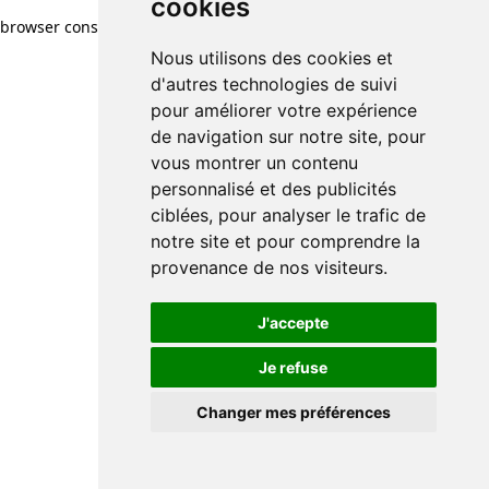
cookies
cookies
browser console for more information)
.
Nous utilisons des cookies et
Nous utilisons des cookies et
d'autres technologies de suivi
d'autres technologies de suivi
pour améliorer votre expérience
pour améliorer votre expérience
de navigation sur notre site, pour
de navigation sur notre site, pour
vous montrer un contenu
vous montrer un contenu
personnalisé et des publicités
personnalisé et des publicités
ciblées, pour analyser le trafic de
ciblées, pour analyser le trafic de
notre site et pour comprendre la
notre site et pour comprendre la
provenance de nos visiteurs.
provenance de nos visiteurs.
J'accepte
J'accepte
Je refuse
Je refuse
Changer mes préférences
Changer mes préférences