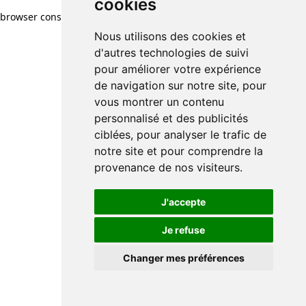
cookies
cookies
browser console for more information)
.
Nous utilisons des cookies et
Nous utilisons des cookies et
d'autres technologies de suivi
d'autres technologies de suivi
pour améliorer votre expérience
pour améliorer votre expérience
de navigation sur notre site, pour
de navigation sur notre site, pour
vous montrer un contenu
vous montrer un contenu
personnalisé et des publicités
personnalisé et des publicités
ciblées, pour analyser le trafic de
ciblées, pour analyser le trafic de
notre site et pour comprendre la
notre site et pour comprendre la
provenance de nos visiteurs.
provenance de nos visiteurs.
J'accepte
J'accepte
Je refuse
Je refuse
Changer mes préférences
Changer mes préférences