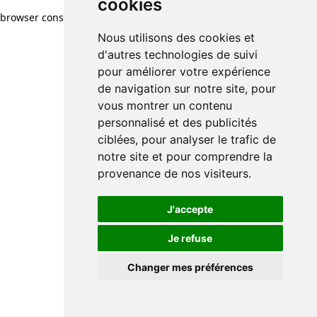
cookies
cookies
browser console for more information)
.
Nous utilisons des cookies et
Nous utilisons des cookies et
d'autres technologies de suivi
d'autres technologies de suivi
pour améliorer votre expérience
pour améliorer votre expérience
de navigation sur notre site, pour
de navigation sur notre site, pour
vous montrer un contenu
vous montrer un contenu
personnalisé et des publicités
personnalisé et des publicités
ciblées, pour analyser le trafic de
ciblées, pour analyser le trafic de
notre site et pour comprendre la
notre site et pour comprendre la
provenance de nos visiteurs.
provenance de nos visiteurs.
J'accepte
J'accepte
Je refuse
Je refuse
Changer mes préférences
Changer mes préférences