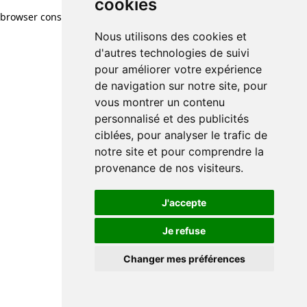
cookies
cookies
browser console for more information)
.
Nous utilisons des cookies et
Nous utilisons des cookies et
d'autres technologies de suivi
d'autres technologies de suivi
pour améliorer votre expérience
pour améliorer votre expérience
de navigation sur notre site, pour
de navigation sur notre site, pour
vous montrer un contenu
vous montrer un contenu
personnalisé et des publicités
personnalisé et des publicités
ciblées, pour analyser le trafic de
ciblées, pour analyser le trafic de
notre site et pour comprendre la
notre site et pour comprendre la
provenance de nos visiteurs.
provenance de nos visiteurs.
J'accepte
J'accepte
Je refuse
Je refuse
Changer mes préférences
Changer mes préférences