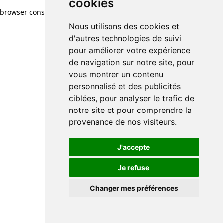
cookies
cookies
browser console for more information)
.
Nous utilisons des cookies et
Nous utilisons des cookies et
d'autres technologies de suivi
d'autres technologies de suivi
pour améliorer votre expérience
pour améliorer votre expérience
de navigation sur notre site, pour
de navigation sur notre site, pour
vous montrer un contenu
vous montrer un contenu
personnalisé et des publicités
personnalisé et des publicités
ciblées, pour analyser le trafic de
ciblées, pour analyser le trafic de
notre site et pour comprendre la
notre site et pour comprendre la
provenance de nos visiteurs.
provenance de nos visiteurs.
J'accepte
J'accepte
Je refuse
Je refuse
Changer mes préférences
Changer mes préférences