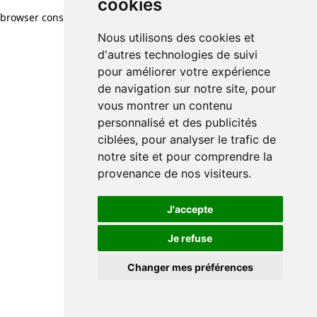
cookies
cookies
browser console for more information)
.
Nous utilisons des cookies et
Nous utilisons des cookies et
d'autres technologies de suivi
d'autres technologies de suivi
pour améliorer votre expérience
pour améliorer votre expérience
de navigation sur notre site, pour
de navigation sur notre site, pour
vous montrer un contenu
vous montrer un contenu
personnalisé et des publicités
personnalisé et des publicités
ciblées, pour analyser le trafic de
ciblées, pour analyser le trafic de
notre site et pour comprendre la
notre site et pour comprendre la
provenance de nos visiteurs.
provenance de nos visiteurs.
J'accepte
J'accepte
Je refuse
Je refuse
Changer mes préférences
Changer mes préférences