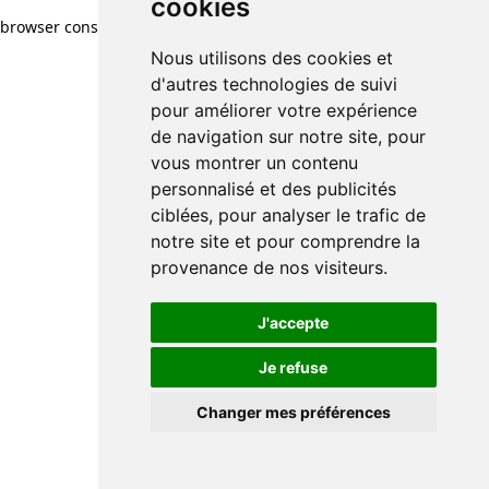
cookies
cookies
browser console for more information)
.
Nous utilisons des cookies et
Nous utilisons des cookies et
d'autres technologies de suivi
d'autres technologies de suivi
pour améliorer votre expérience
pour améliorer votre expérience
de navigation sur notre site, pour
de navigation sur notre site, pour
vous montrer un contenu
vous montrer un contenu
personnalisé et des publicités
personnalisé et des publicités
ciblées, pour analyser le trafic de
ciblées, pour analyser le trafic de
notre site et pour comprendre la
notre site et pour comprendre la
provenance de nos visiteurs.
provenance de nos visiteurs.
J'accepte
J'accepte
Je refuse
Je refuse
Changer mes préférences
Changer mes préférences