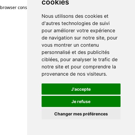
cookies
cookies
browser console for more information)
.
Nous utilisons des cookies et
Nous utilisons des cookies et
d'autres technologies de suivi
d'autres technologies de suivi
pour améliorer votre expérience
pour améliorer votre expérience
de navigation sur notre site, pour
de navigation sur notre site, pour
vous montrer un contenu
vous montrer un contenu
personnalisé et des publicités
personnalisé et des publicités
ciblées, pour analyser le trafic de
ciblées, pour analyser le trafic de
notre site et pour comprendre la
notre site et pour comprendre la
provenance de nos visiteurs.
provenance de nos visiteurs.
J'accepte
J'accepte
Je refuse
Je refuse
Changer mes préférences
Changer mes préférences