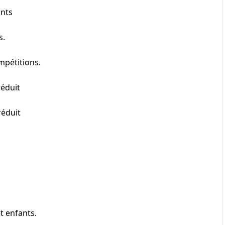
ants
s.
mpétitions.
réduit
réduit
t enfants.