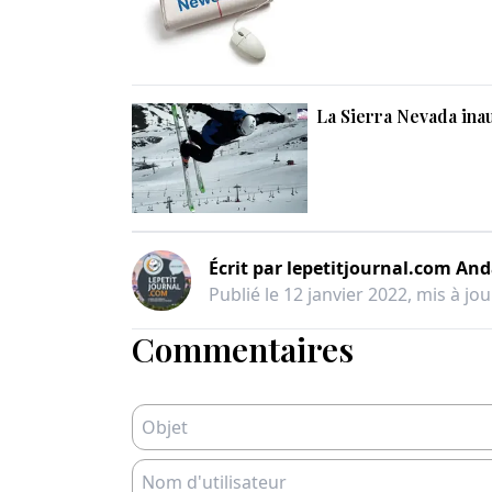
La Sierra Nevada ina
Écrit par
lepetitjournal.com And
Publié le
12 janvier 2022
, mis à jou
Commentaires