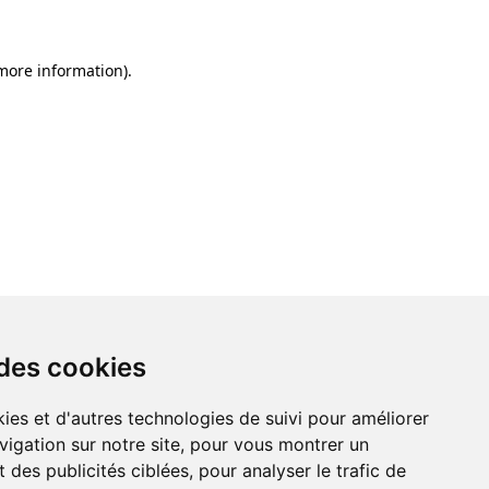
 more information)
.
 des cookies
 des cookies
ies et d'autres technologies de suivi pour améliorer
ies et d'autres technologies de suivi pour améliorer
vigation sur notre site, pour vous montrer un
vigation sur notre site, pour vous montrer un
 des publicités ciblées, pour analyser le trafic de
 des publicités ciblées, pour analyser le trafic de