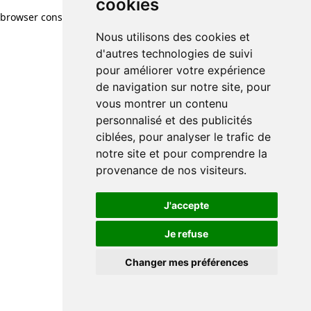
cookies
cookies
browser console for more information)
.
Nous utilisons des cookies et
Nous utilisons des cookies et
d'autres technologies de suivi
d'autres technologies de suivi
pour améliorer votre expérience
pour améliorer votre expérience
de navigation sur notre site, pour
de navigation sur notre site, pour
vous montrer un contenu
vous montrer un contenu
personnalisé et des publicités
personnalisé et des publicités
ciblées, pour analyser le trafic de
ciblées, pour analyser le trafic de
notre site et pour comprendre la
notre site et pour comprendre la
provenance de nos visiteurs.
provenance de nos visiteurs.
J'accepte
J'accepte
Je refuse
Je refuse
Changer mes préférences
Changer mes préférences