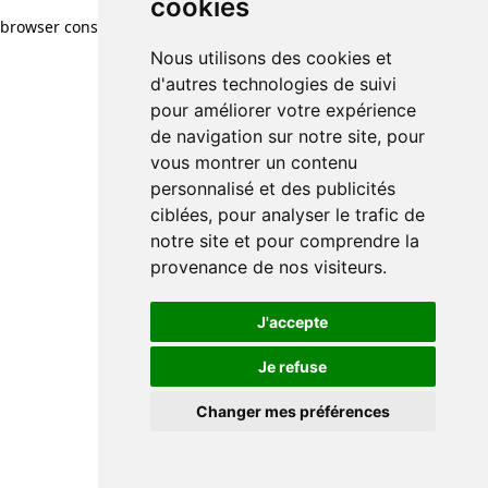
cookies
cookies
browser console for more information)
.
Nous utilisons des cookies et
Nous utilisons des cookies et
d'autres technologies de suivi
d'autres technologies de suivi
pour améliorer votre expérience
pour améliorer votre expérience
de navigation sur notre site, pour
de navigation sur notre site, pour
vous montrer un contenu
vous montrer un contenu
personnalisé et des publicités
personnalisé et des publicités
ciblées, pour analyser le trafic de
ciblées, pour analyser le trafic de
notre site et pour comprendre la
notre site et pour comprendre la
provenance de nos visiteurs.
provenance de nos visiteurs.
J'accepte
J'accepte
Je refuse
Je refuse
Changer mes préférences
Changer mes préférences