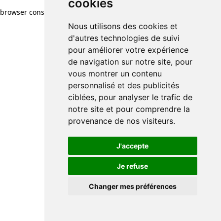
cookies
cookies
browser console for more information)
.
Nous utilisons des cookies et
Nous utilisons des cookies et
d'autres technologies de suivi
d'autres technologies de suivi
pour améliorer votre expérience
pour améliorer votre expérience
de navigation sur notre site, pour
de navigation sur notre site, pour
vous montrer un contenu
vous montrer un contenu
personnalisé et des publicités
personnalisé et des publicités
ciblées, pour analyser le trafic de
ciblées, pour analyser le trafic de
notre site et pour comprendre la
notre site et pour comprendre la
provenance de nos visiteurs.
provenance de nos visiteurs.
J'accepte
J'accepte
Je refuse
Je refuse
Changer mes préférences
Changer mes préférences