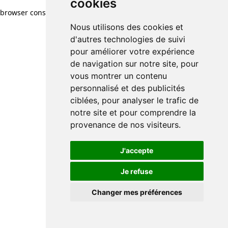
cookies
cookies
browser console for more information)
.
Nous utilisons des cookies et
Nous utilisons des cookies et
d'autres technologies de suivi
d'autres technologies de suivi
pour améliorer votre expérience
pour améliorer votre expérience
de navigation sur notre site, pour
de navigation sur notre site, pour
vous montrer un contenu
vous montrer un contenu
personnalisé et des publicités
personnalisé et des publicités
ciblées, pour analyser le trafic de
ciblées, pour analyser le trafic de
notre site et pour comprendre la
notre site et pour comprendre la
provenance de nos visiteurs.
provenance de nos visiteurs.
J'accepte
J'accepte
Je refuse
Je refuse
Changer mes préférences
Changer mes préférences