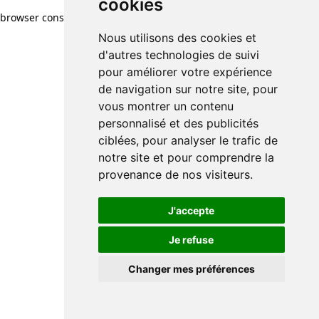
cookies
cookies
browser console for more information)
.
Nous utilisons des cookies et
Nous utilisons des cookies et
d'autres technologies de suivi
d'autres technologies de suivi
pour améliorer votre expérience
pour améliorer votre expérience
de navigation sur notre site, pour
de navigation sur notre site, pour
vous montrer un contenu
vous montrer un contenu
personnalisé et des publicités
personnalisé et des publicités
ciblées, pour analyser le trafic de
ciblées, pour analyser le trafic de
notre site et pour comprendre la
notre site et pour comprendre la
provenance de nos visiteurs.
provenance de nos visiteurs.
J'accepte
J'accepte
Je refuse
Je refuse
Changer mes préférences
Changer mes préférences