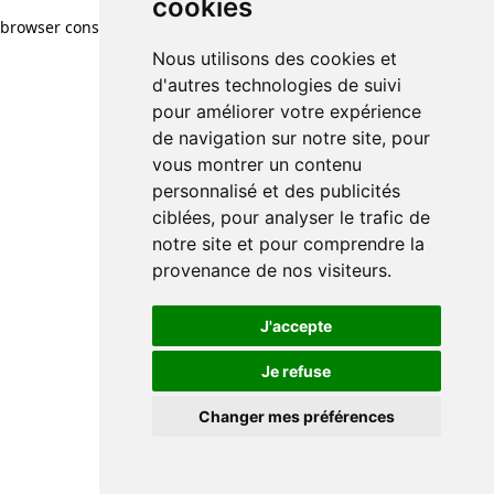
cookies
cookies
browser console for more information)
.
Nous utilisons des cookies et
Nous utilisons des cookies et
d'autres technologies de suivi
d'autres technologies de suivi
pour améliorer votre expérience
pour améliorer votre expérience
de navigation sur notre site, pour
de navigation sur notre site, pour
vous montrer un contenu
vous montrer un contenu
personnalisé et des publicités
personnalisé et des publicités
ciblées, pour analyser le trafic de
ciblées, pour analyser le trafic de
notre site et pour comprendre la
notre site et pour comprendre la
provenance de nos visiteurs.
provenance de nos visiteurs.
J'accepte
J'accepte
Je refuse
Je refuse
Changer mes préférences
Changer mes préférences