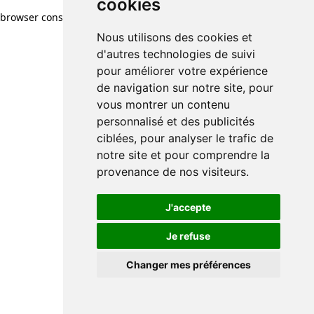
cookies
cookies
browser console for more information)
.
Nous utilisons des cookies et
Nous utilisons des cookies et
d'autres technologies de suivi
d'autres technologies de suivi
pour améliorer votre expérience
pour améliorer votre expérience
de navigation sur notre site, pour
de navigation sur notre site, pour
vous montrer un contenu
vous montrer un contenu
personnalisé et des publicités
personnalisé et des publicités
ciblées, pour analyser le trafic de
ciblées, pour analyser le trafic de
notre site et pour comprendre la
notre site et pour comprendre la
provenance de nos visiteurs.
provenance de nos visiteurs.
J'accepte
J'accepte
Je refuse
Je refuse
Changer mes préférences
Changer mes préférences