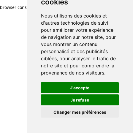
cookies
cookies
browser console for more information)
.
Nous utilisons des cookies et
Nous utilisons des cookies et
d'autres technologies de suivi
d'autres technologies de suivi
pour améliorer votre expérience
pour améliorer votre expérience
de navigation sur notre site, pour
de navigation sur notre site, pour
vous montrer un contenu
vous montrer un contenu
personnalisé et des publicités
personnalisé et des publicités
ciblées, pour analyser le trafic de
ciblées, pour analyser le trafic de
notre site et pour comprendre la
notre site et pour comprendre la
provenance de nos visiteurs.
provenance de nos visiteurs.
J'accepte
J'accepte
Je refuse
Je refuse
Changer mes préférences
Changer mes préférences