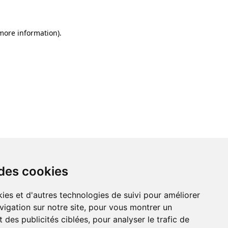
 more information)
.
 des cookies
 des cookies
ies et d'autres technologies de suivi pour améliorer
ies et d'autres technologies de suivi pour améliorer
vigation sur notre site, pour vous montrer un
vigation sur notre site, pour vous montrer un
 des publicités ciblées, pour analyser le trafic de
 des publicités ciblées, pour analyser le trafic de